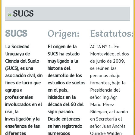
SUCS
SUCS
Origen:
Estatutos:
La Sociedad
El origen de la
ACTA Nº 1.- En
Uruguaya de
SUCS ha estado
Montevideo, el dos
Ciencia del Suelo
muy ligado a la
de junio de 2009,
(SUCS), es una
historia del
se reúnen las
asociación civil, sin
desarrollo de los
personas abajo
fines de lucro que
estudios de suelos
firmantes, bajo la
agrupa a
en el país,
Presidencia del
profesionales
iniciados en la
señor Ing. Agr.
involucrados en el
década del 60 del
Mario Pérez
uso, la
siglo pasado.
Bidegain, actuando
investigación y la
Desde entonces
en Secretaría el
enseñanza de las
se han registrado
señor Juan Andrés
diferentes
numerosos
Quincke Walden,