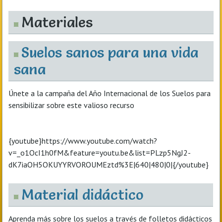
Materiales
Suelos sanos para una vida
sana
Únete a la campaña del Año Internacional de los Suelos para
sensibilizar sobre este valioso recurso
{youtube}https://www.youtube.com/watch?
v=_o1OcI1h0fM&feature=youtu.be&list=PLzp5NgJ2-
dK7iaOH5OKUYYRVOROUMEztd%3E|640|480|0|{/youtube}
Material didáctico
Aprenda más sobre los suelos a través de folletos didácticos