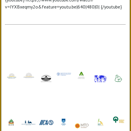
v=IYXBxeqmy2o&feature=youtu.be|640|480|0| {/youtube}