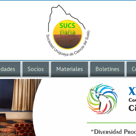
dades
Socios
Materiales
Boletines
C