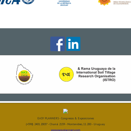
EASY PLANNERS - Congresos & Exposiciones
(+598) 2401.2005* - Chaná 2159 - Montevideo, 11.200 - Uruguay
www.easyplanners.com