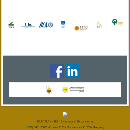
EASY PLANNERS - Congresos & Exposiciones
(+598) 2401.2005* - Chaná 2159 - Montevideo, 11.200 - Uruguay